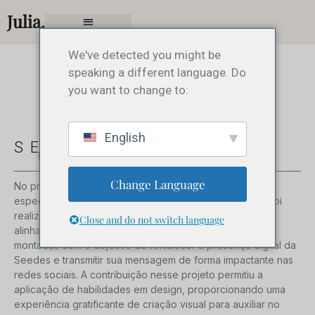
Julia.
We've detected you might be
speaking a different language. Do
you want to change to:
English
SEEDES
PUBLICIDADE, SOCIAL
Change Language
No projeto de criação de artes para a startup Seedes,
especializada em atender empresas no Espírito Santo, foi
realizado o desenvolvimento de artes visuais atrativas e
Close and do not switch language
alinhadas com a identidade da marca. As artes foram
montadas com o objetivo de fortalecer a presença digital da
Seedes e transmitir sua mensagem de forma impactante nas
redes sociais. A contribuição nesse projeto permitiu a
aplicação de habilidades em design, proporcionando uma
experiência gratificante de criação visual para auxiliar no